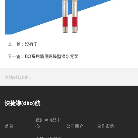
上一篇：
沒有了
下一篇：
BQ系列礦用隔爆型潛水電泵
友情鏈接link：
快捷導(dǎo)航
產(chǎn)品中
首頁
心
公司簡介
合作案例