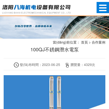
當(dāng)前位置：
首頁
>
合作案例
100QJ不銹鋼潛水電泵
發(fā)布時間：
2023-06-25
瀏覽量：
4329
次